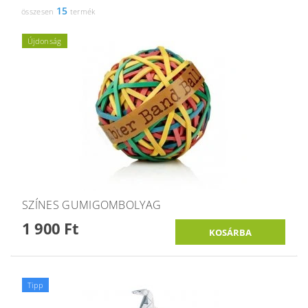
15
összesen
termék
Újdonság
SZÍNES GUMIGOMBOLYAG
1 900 Ft
Tipp