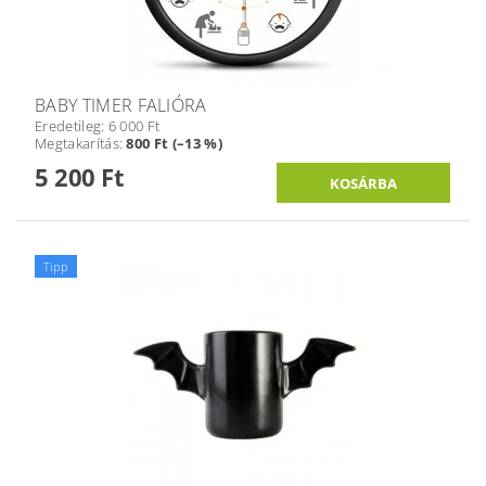
BABY TIMER FALIÓRA
Eredetileg:
6 000 Ft
Megtakarítás
:
800 Ft (–13 %)
5 200 Ft
Tipp