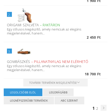
1 900 Ft
2.
ORIGAMI SZALVÉTA
–
RAKTÁRON
Egy stílusos kiegészítő, amely nemcsak az elegáns
megjelenésével, hanem...
2 450 Ft
3.
GOMBÁSZKÉS
–
PILLANATNYILAG NEM ELÉRHETŐ
Egy stílusos kiegészítő, amely nemcsak az elegáns
megjelenésével, hanem...
18 700 Ft
TOVÁBBI TERMÉKEK MEGJELENÍTÉSE
LEGOLCSÓBB ELÖL
LEGDRÁGÁBB
LEGNÉPSZERŰBB TERMÉKEK
ABC SZERINT
1
2