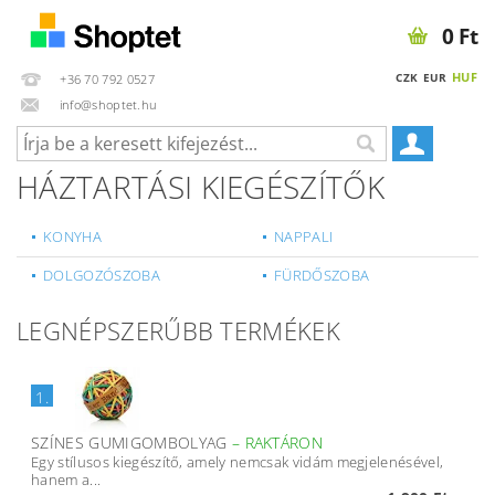
0 Ft
HUF
CZK
EUR
+36 70 792 0527
info@shoptet.hu
HÁZTARTÁSI KIEGÉSZÍTŐK
KONYHA
NAPPALI
DOLGOZÓSZOBA
FÜRDŐSZOBA
LEGNÉPSZERŰBB TERMÉKEK
1.
SZÍNES GUMIGOMBOLYAG
–
RAKTÁRON
Egy stílusos kiegészítő, amely nemcsak vidám megjelenésével,
hanem a...