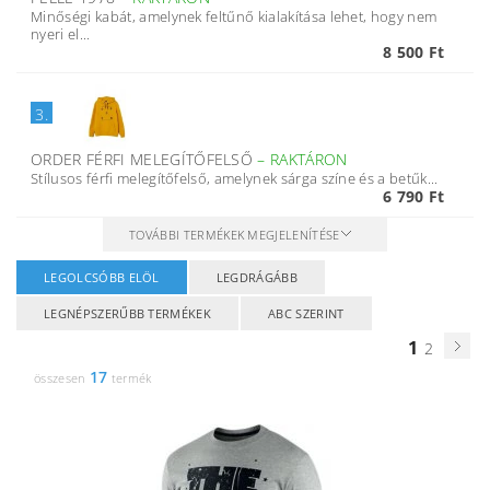
Minőségi kabát, amelynek feltűnő kialakítása lehet, hogy nem
nyeri el...
8 500 Ft
3.
ORDER FÉRFI MELEGÍTŐFELSŐ
–
RAKTÁRON
Stílusos férfi melegítőfelső, amelynek sárga színe és a betűk...
6 790 Ft
TOVÁBBI TERMÉKEK MEGJELENÍTÉSE
LEGOLCSÓBB ELÖL
LEGDRÁGÁBB
LEGNÉPSZERŰBB TERMÉKEK
ABC SZERINT
1
2
17
összesen
termék