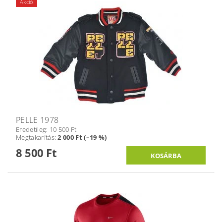
Akció
PELLE 1978
Eredetileg:
10 500 Ft
Megtakarítás
:
2 000 Ft (–19 %)
8 500 Ft