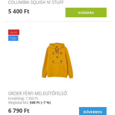
COLUMBIA SQUISH N’ STUFF
5 400 Ft
Akció
Tipp
ORDER FÉRFI MELEGÍTŐFELSŐ
Eredetileg:
7 350 Ft
Megtakarítás
:
560 Ft (–7 %)
6 790 Ft
BŐVEBBEN