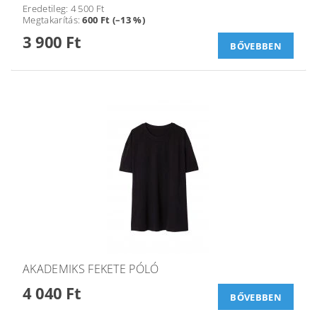
Eredetileg:
4 500 Ft
Megtakarítás
:
600 Ft (–13 %)
3 900 Ft
BŐVEBBEN
AKADEMIKS FEKETE PÓLÓ
4 040 Ft
BŐVEBBEN