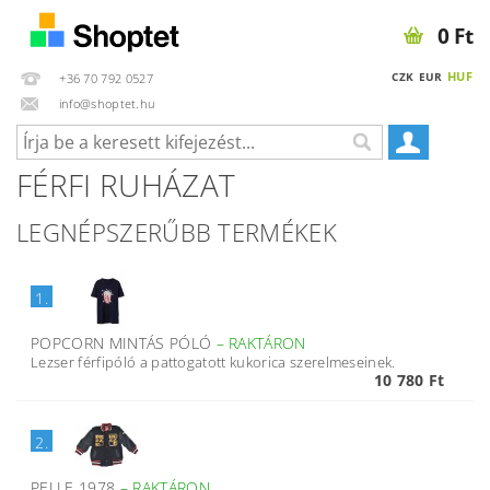
0 Ft
HUF
CZK
EUR
+36 70 792 0527
info@shoptet.hu
FÉRFI RUHÁZAT
LEGNÉPSZERŰBB TERMÉKEK
1.
POPCORN MINTÁS PÓLÓ
–
RAKTÁRON
Lezser férfipóló a pattogatott kukorica szerelmeseinek.
10 780 Ft
2.
PELLE 1978
–
RAKTÁRON