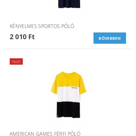
KÉNYELMES SPORTOS PÓLÓ
2 010 Ft
BŐVEBBEN
Akció
AMERICAN GAMES FÉRFI PÓLÓ