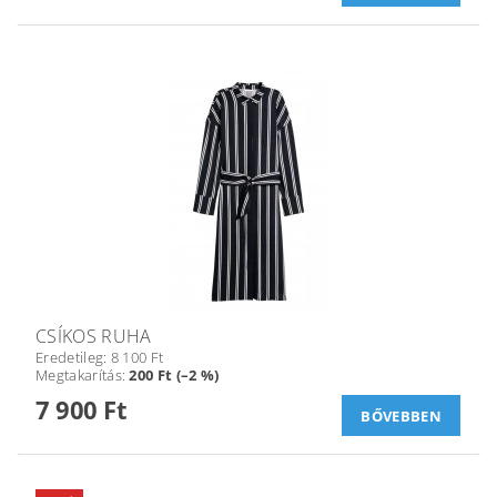
CSÍKOS RUHA
Eredetileg:
8 100 Ft
Megtakarítás
:
200 Ft (–2 %)
7 900 Ft
BŐVEBBEN